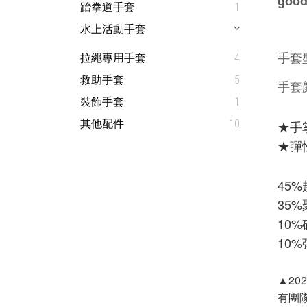
good
跆拳道手套
1
水上活動手套
拉繩專用手套
4
手套
救助手套
5
手套
裝飾手套
1
★手
其他配件
10
★彈
45
35
10%
10
▲2
有團