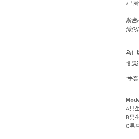
※「
顏色
情況
為什
"
配戴
"
手套
Mode
A
男
B
男
C
男