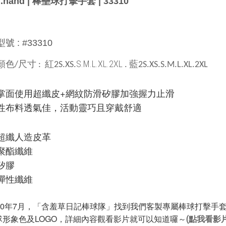
.hand |
棒壘球打擊手套
| 33310
型號
: #33310
S.M.L.XL.2XL
顏色
尺寸
紅
藍
/
:
2S.XS.
.
2S.XS.
S.M.L.XL.2XL
掌面使用超纖皮+網紋防滑矽膠加強握力止滑
性布料透氣佳，活動靈巧且穿戴舒適
%超纖人造皮革
%聚酯纖維
矽膠
%彈性纖維
020年7月，「含羞草日記棒球隊」找到我們客製專屬棒球打擊手
隊形象色及LOGO，詳細內容觀看影片就可以知道囉～
(點我看影片