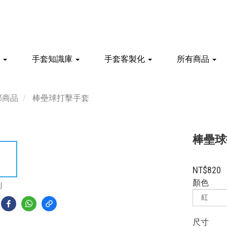
館
手套知識庫
手套客製化
所有商品
部商品
棒壘球打擊手套
棒壘球打
NT$820
顏色
到
尺寸