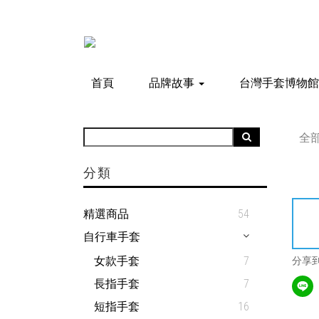
首頁
品牌故事
台灣手套博物
全
分類
精選商品
54
自行車手套
女款手套
7
分享
長指手套
7
短指手套
16