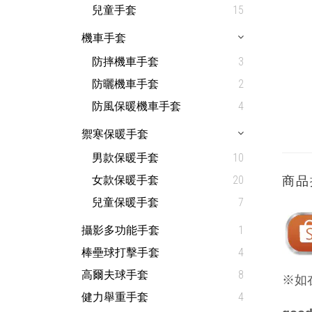
兒童手套
15
機車手套
防摔機車手套
3
防曬機車手套
2
防風保暖機車手套
4
禦寒保暖手套
男款保暖手套
10
女款保暖手套
20
商品
兒童保暖手套
7
攝影多功能手套
1
棒壘球打擊手套
4
高爾夫球手套
8
※如
健力舉重手套
4