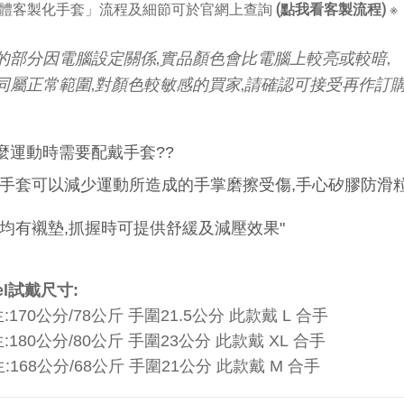
團體客製化手套」流程及細節可於官網上查詢
(點我看客製流程)
※
的部分因電腦設定關係
實品顏色會比電腦上較亮或較暗
,
,
同屬正常範圍
對顏色較敏感的買家
請確認可接受再作訂
,
,
麼運動時需要配戴手套
??
手套可以減少運動所造成的手掌磨擦受傷
,
手心矽膠防滑
均有襯墊
,
抓握時可提供舒緩及減壓效果
"
l
試戴尺寸
:
生
:170
公分
/78
公斤
手圍
21.5
公分
此款戴
L
合手
生
:180
公分
/80
公斤
手圍
23
公分
此款戴
XL
合手
生
:168
公分
/68
公斤
手圍
21
公分
此款戴
M
合手