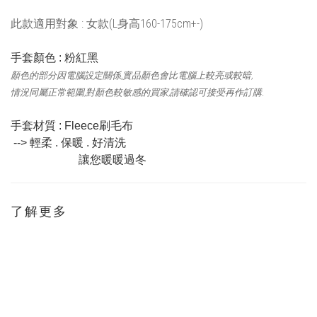
此款適用對象 : 女款(L身高160-175cm+-)
手套顏色 : 粉紅黑
顏色的部分因電腦設定關係,實品顏色會比電腦上較亮或較暗,
情況同屬正常範圍,對顏色較敏感的買家,請確認可接受再作訂購.
手套材質 :
Fleece刷毛布
--> 輕柔 . 保暖 . 好清洗
讓您暖暖過冬
了解更多