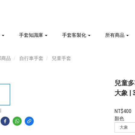
館
手套知識庫
手套客製化
所有商品
部商品
自行車手套
兒童手套
兒童多功
大象 | 
到
NT$400
顏色