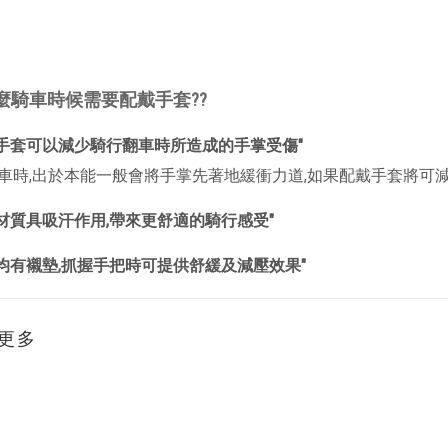
麼騎車時候需要配戴手套??
戴手套可以減少騎行翻車時所造成的手掌受傷"
車時,出於本能一般會將手掌先著地緩衝力道,如果配戴手套將可減
材質具吸汗作用,帶來更舒適的騎行感受"
套均有襯墊,抓握手把時可提供舒緩及減壓效果"
更多