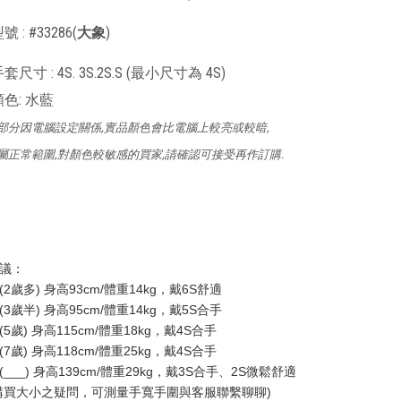
 : #33286(
大象
)
尺寸 : 4S. 3S.2S.S (最小尺寸為 4S)
色: 水藍
部分因電腦設定關係,實品顏色會比電腦上較亮或較暗,
屬正常範圍,對顏色較敏感的買家,請確認可接受再作訂購.
議：
2歲多) 身高93cm/體重14kg，戴6S舒適
3歲半) 身高95cm/體重14kg，戴5S合手
5歲) 身高115cm/體重18kg，戴4S合手
7歲) 身高118cm/體重25kg，戴4S合手
___) 身高139cm/體重29kg，戴3S合手、2S微鬆舒適
購買大小之疑問，可測量手寬手圍與客服聯繫聊聊)