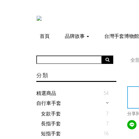
首頁
品牌故事
台灣手套博物
全
分類
精選商品
54
自行車手套
女款手套
7
分享
長指手套
7
短指手套
16