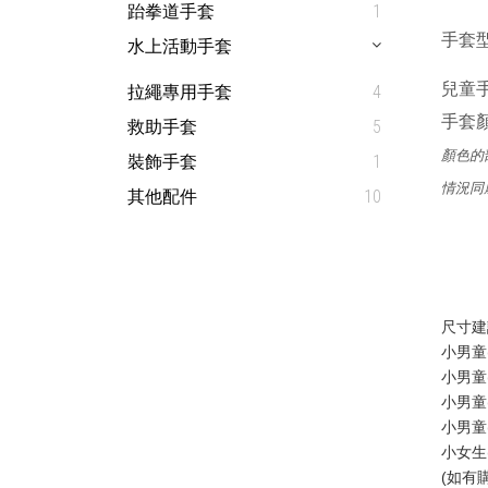
跆拳道手套
1
手套型號
水上活動手套
兒童手套
拉繩專用手套
4
手套顏
救助手套
5
顏色的
裝飾手套
1
情況同
其他配件
10
尺寸建
小男童(
小男童(
小男童(
小男童(
小女生(
(如有