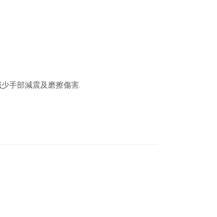
少手部減震及磨擦傷害.