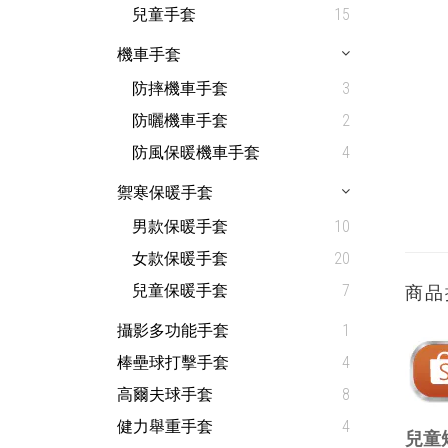
兒童手套
15
機車手套
防摔機車手套
3
防曬機車手套
2
防風保暖機車手套
4
禦寒保暖手套
男款保暖手套
10
女款保暖手套
20
兒童保暖手套
7
商品
攝影多功能手套
1
棒壘球打擊手套
4
高爾夫球手套
8
健力舉重手套
4
兒童