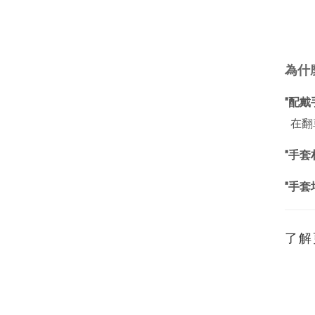
為什
"配
在翻
"手套
"手
了解