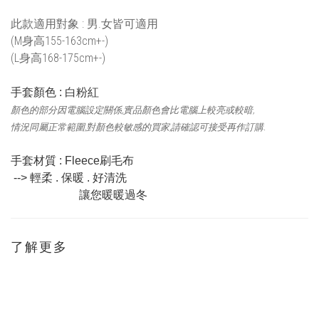
此款適用對象 :
男.女皆可適用
(M身高155-163cm+-)
(L身高168-175cm+-)
手套顏色 : 白粉紅
顏色的部分因電腦設定關係,實品顏色會比電腦上較亮或較暗,
情況同屬正常範圍,對顏色較敏感的買家,請確認可接受再作訂購.
手套材質 :
Fleece刷毛布
--> 輕柔 . 保暖 . 好清洗
讓您暖暖過冬
了解更多