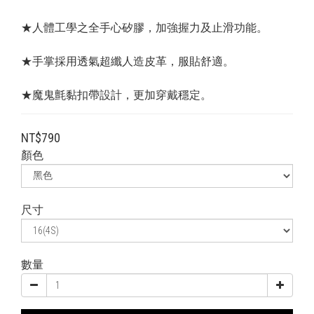
★人體工學之全手心矽膠，加強握力及止滑功能。
★手掌採用透氣超纖人造皮革，服貼舒適。
★魔鬼氈黏扣帶設計，更加穿戴穩定。
NT$790
顏色
尺寸
數量