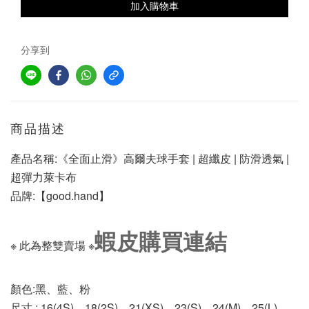
加入購物車
分享到
商品描述
產品名稱:《全面止滑》高爾夫球手套 | 超纖皮 | 防滑透氣 | 
超彈力萊卡布
品牌:【good.hand】
蝦皮購買連結
※ 此為整雙賣場 ※
顏色:黑、藍、粉
尺寸 : 16(4S)、18(2S)、21(XS)、23(S)、24(M)、25(L)、