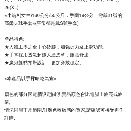
26(XL)
※小編A(女生)160公分/55公斤，手圍19公分，需戴21號的
高爾夫球手套※(平常都是戴S號手套)
產品特色:
★人體工學之全手心矽膠，加強握力及止滑功能。
★手掌採用透氣超纖人造皮革，服貼舒適。
★魔鬼氈黏扣帶設計，更加穿戴穩定。
※本產品以手揉晾乾為宜※
顏色的部分因電腦設定關係,實品顏色會比電腦上較亮或較
暗,
情況同屬正常範圍,對顏色較敏感的買家,請確認可接受再作
訂購.