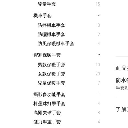
兒童手套
15
機車手套
防摔機車手套
3
防曬機車手套
2
防風保暖機車手套
4
禦寒保暖手套
男款保暖手套
10
商品
女款保暖手套
20
防水
兒童保暖手套
7
手套型號
攝影多功能手套
1
棒壘球打擊手套
4
了解
高爾夫球手套
8
健力舉重手套
4