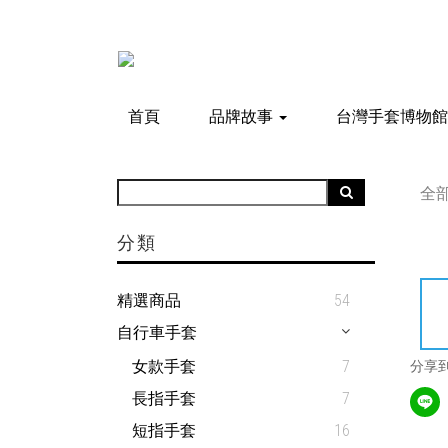
首頁
品牌故事
台灣手套博物
全
分類
精選商品
54
自行車手套
女款手套
7
分享
長指手套
7
短指手套
16