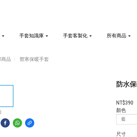
館
手套知識庫
手套客製化
所有商品
部商品
禦寒保暖手套
防水保暖
NT$390
顏色
到
尺寸