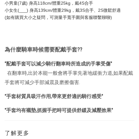
小男童(7歲) 身高118cm/體重25kg，戴4S合手
小女生(___) 身高139cm/體重29kg，戴3S合手、2S微鬆舒適
(如有購買大小之疑問，可測量手寬手圍與客服聯繫聊聊)
為什麼騎車時候需要配戴手套??
"配戴手套可以減少騎行翻車時所造成的手掌受傷"
在翻車時,出於本能一般會將手掌先著地緩衝力道,如果配戴
手套將可減少手部減震及磨擦傷害.
"手套材質具吸汗作用,帶來更舒適的騎行感受"
"手套均有襯墊,抓握手把時可提供舒緩及減壓效果"
了解更多