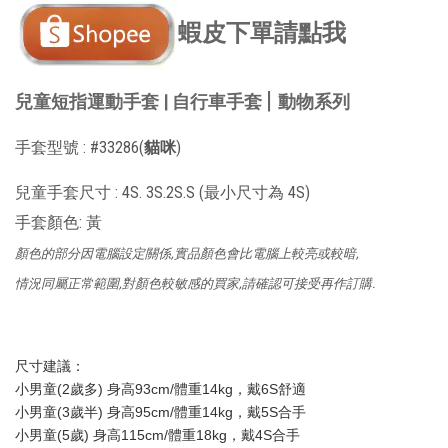
蝦皮下單請點我
|
兒童短指運動手套 |
自行車手套
動物系列
手套型號 : #33286(
貓咪
)
兒童手套尺寸 : 4S. 3S.2S.S (最小尺寸為 4S)
手套顏色: 黃
顏色的部分因電腦設定關係,實品顏色會比電腦上較亮或較暗,
情況同屬正常範圍,對顏色較敏感的買家,請確認可接受再作訂購.
尺寸建議：
小男童(2歲多) 身高93cm/體重14kg，戴6S舒適
小男童(3歲半) 身高95cm/體重14kg，戴5S合手
小男童(5歲) 身高115cm/體重18kg，戴4S合手