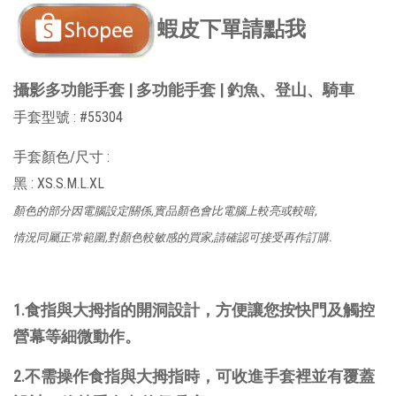
蝦皮下單請點我
攝影多功能手套 | 多功能手套 | 釣魚、登山、騎車
手套型號 :
#55304
手套顏色/尺寸 :
黑 : XS.S.M.L.XL
顏色的部分因電腦設定關係,實品顏色會比電腦上較亮或較暗,
情況同屬正常範圍,對顏色較敏感的買家,請確認可接受再作訂購.
1.食指與大拇指的開洞設計，方便讓您按快門及觸控
營幕等細微動作。
2.不需操作食指與大拇指時，可收進手套裡並有覆蓋