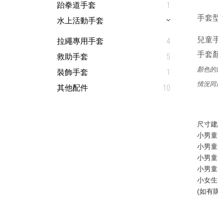
跆拳道手套
1
手套型號
水上活動手套
兒童手套
拉繩專用手套
4
手套顏
救助手套
5
顏色的
裝飾手套
1
情況同
其他配件
10
尺寸建
小男童(
小男童(
小男童(
小男童(
小女生(
(如有