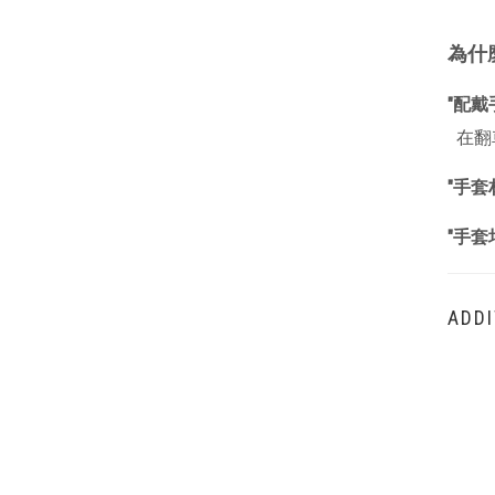
為什
"配
在翻
"手套
"手
ADDI