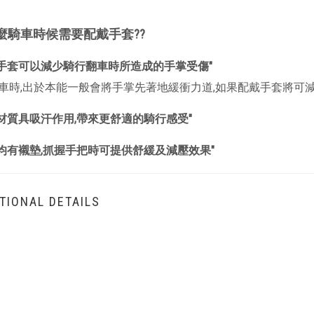
麼騎車時候需要配戴手套??
戴手套可以減少騎行翻車時所造成的手掌受傷"
車時,出於本能一般會將手掌先著地緩衝力道,如果配戴手套將可減
材質具吸汗作用,帶來更舒適的騎行感受"
套均有襯墊,抓握手把時可提供舒緩及減壓效果"
TIONAL DETAILS