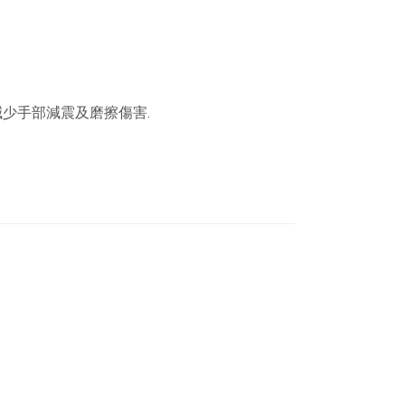
少手部減震及磨擦傷害.