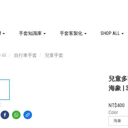
M
手套知識庫
手套客製化
SHOP ALL
 All
自行車手套
兒童手套
兒童多功
海象 | 
E
NT$400
Color