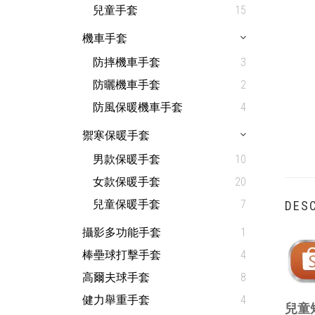
兒童手套
15
機車手套
防摔機車手套
3
防曬機車手套
2
防風保暖機車手套
4
禦寒保暖手套
男款保暖手套
10
女款保暖手套
20
兒童保暖手套
7
DESC
攝影多功能手套
1
棒壘球打擊手套
4
高爾夫球手套
8
健力舉重手套
4
兒童