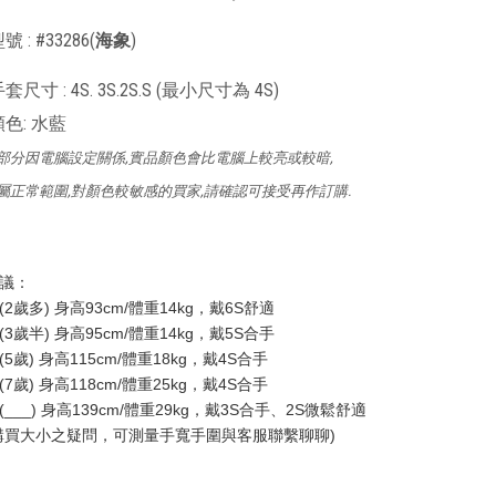
 : #33286(
海象
)
尺寸 : 4S. 3S.2S.S (最小尺寸為 4S)
色: 水藍
部分因電腦設定關係,實品顏色會比電腦上較亮或較暗,
屬正常範圍,對顏色較敏感的買家,請確認可接受再作訂購.
議：
2歲多) 身高93cm/體重14kg，戴6S舒適
3歲半) 身高95cm/體重14kg，戴5S合手
5歲) 身高115cm/體重18kg，戴4S合手
7歲) 身高118cm/體重25kg，戴4S合手
___) 身高139cm/體重29kg，戴3S合手、2S微鬆舒適
購買大小之疑問，可測量手寬手圍與客服聯繫聊聊)